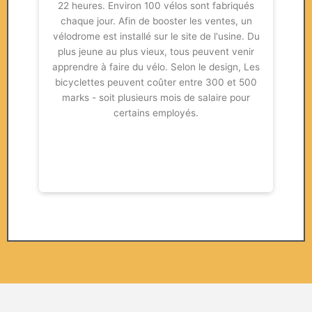
s
22 heures. Environ 100 vélos sont fabriqués
dév
rise,
chaque jour. Afin de booster les ventes, un
ique
vélodrome est installé sur le site de l'usine. Du
temp
13.
plus jeune au plus vieux, tous peuvent venir
c
id
apprendre à faire du vélo. Selon le design, Les
con
entry
bicyclettes peuvent coûter entre 300 et 500
ann
marks - soit plusieurs mois de salaire pour
était
certains employés.