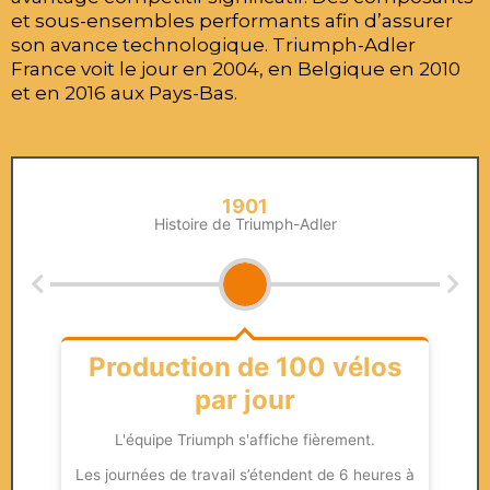
et sous-ensembles performants afin d’assurer
son avance technologique. Triumph-Adler
France voit le jour en 2004, en Belgique en 2010
et en 2016 aux Pays-Bas.
1901
Histoire de Triumph-Adler
cle
Production de 100 vélos
d
par jour
La 
: u
L'équipe Triumph s'affiche fièrement.
 est
Les journées de travail s’étendent de 6 heures à