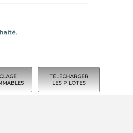
haité.
CLAGE
TÉLÉCHARGER
MMABLES
LES PILOTES