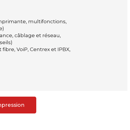
mprimante, multifonctions,
e)
ance, câblage et réseau,
seils)
 fibre, VoiP, Centrex et IPBX,
mpression