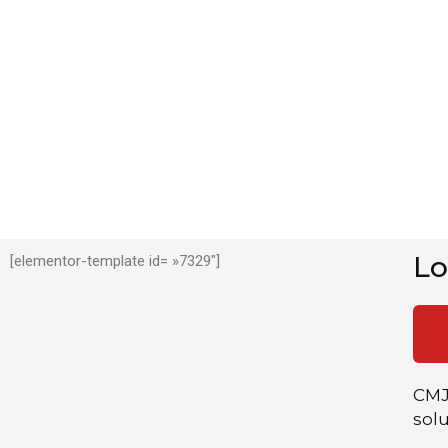
Lo
[elementor-template id= »7329″]
CMJ
solu