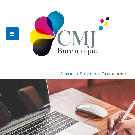
Aller
Menu
au
contenu
principal
Accueil
Services
Financement