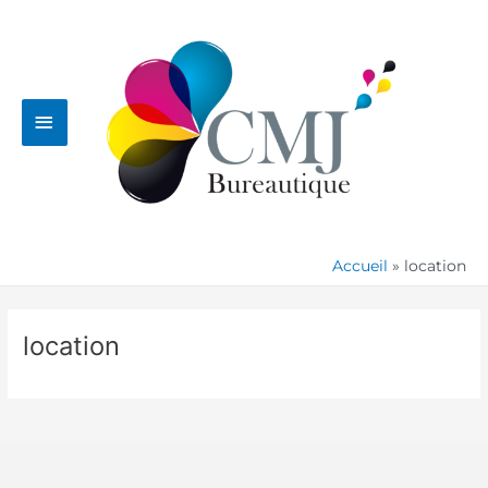
Aller
Menu
au
contenu
principal
Accueil
location
location