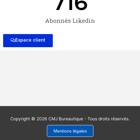
716
b
d
e
e
i
n
n
Abonnés Likedin
Espace client
Copyright © 2026 CMJ Bureautique - Tous droits réservés.
Mentions légales